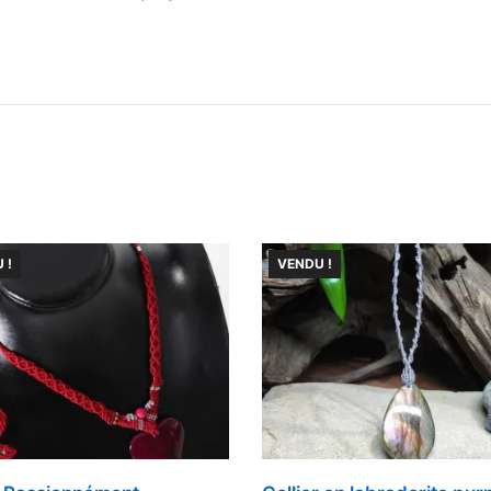
 !
VENDU !