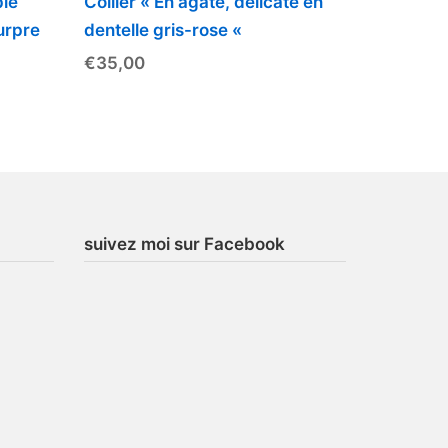
ple
Collier « En agate, délicate en
urpre
dentelle gris-rose «
€
35,00
suivez moi sur Facebook