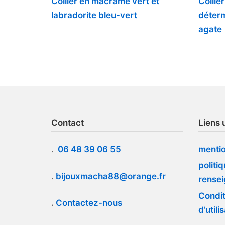
Collier en macramé vert et
Collie
labradorite bleu-vert
déterm
agate
Contact
Liens u
.
06 48 39 06 55
mentio
politi
.
bijouxmacha88@orange.fr
rense
Condit
.
Contactez-nous
d’utili