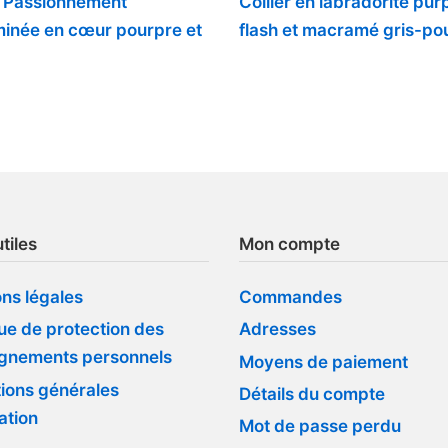
r Passionnément
Collier en labradorite pur
inée en cœur pourpre et
flash et macramé gris-po
tiles
Mon compte
ns légales
Commandes
que de protection des
Adresses
ignements personnels
Moyens de paiement
ions générales
Détails du compte
sation
Mot de passe perdu