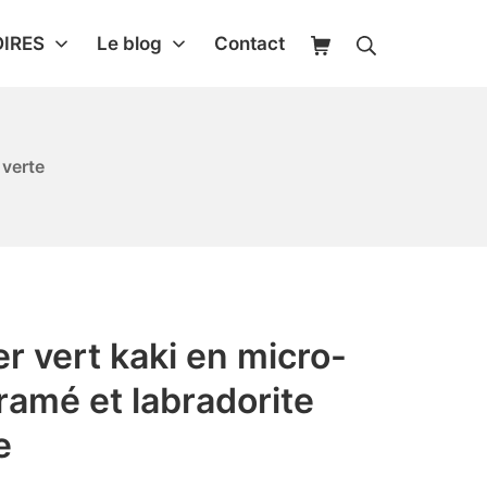
IRES
Le blog
Contact
 verte
ier vert kaki en micro-
amé et labradorite
e