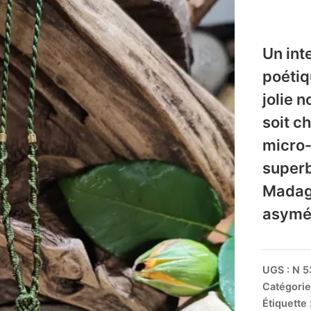
Un inte
poétiq
jolie n
soit c
micro-
superb
Madag
asymét
UGS :
N 5
Catégorie
Étiquette 