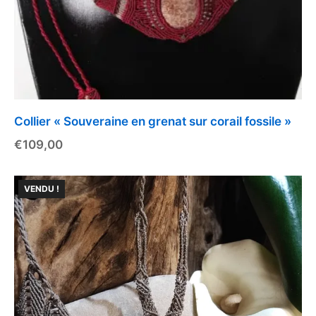
Collier « Souveraine en grenat sur corail fossile »
€
109,00
VENDU !