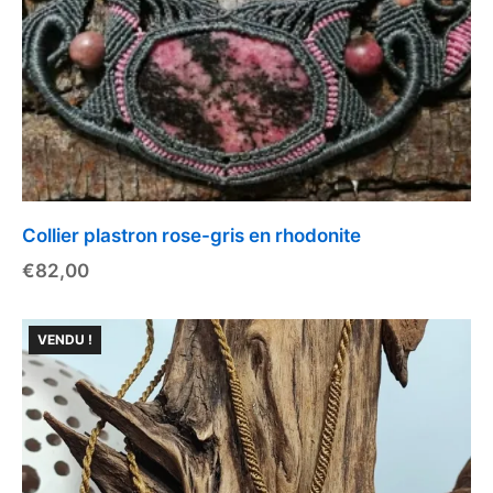
Collier plastron rose-gris en rhodonite
€
82,00
VENDU !