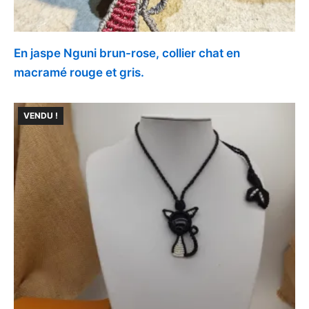
En jaspe Nguni brun-rose, collier chat en
macramé rouge et gris.
VENDU !