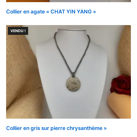
Collier en agate « CHAT YIN YANG »
VENDU !
Collier en gris sur pierre chrysanthème »