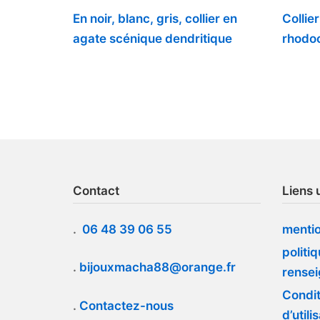
En noir, blanc, gris, collier en
Collier
agate scénique dendritique
rhodoc
Contact
Liens u
.
06 48 39 06 55
mentio
politi
.
bijouxmacha88@orange.fr
rense
Condit
.
Contactez-nous
d’utili