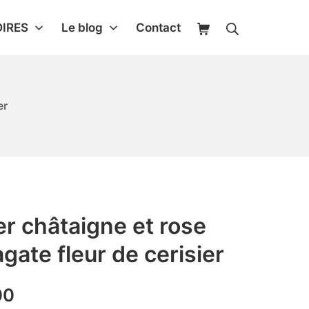
IRES
Le blog
Contact
er
ier châtaigne et rose
agate fleur de cerisier
00