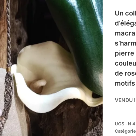
Un col
d’élég
macra
s’harm
pierre
couleu
de ros
motifs 
VENDU !
UGS :
N 4
Catégorie