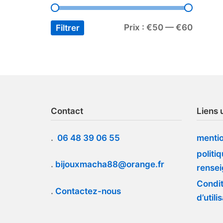
Prix :
€50
—
€60
Filtrer
Contact
Liens u
.
06 48 39 06 55
mentio
politi
.
bijouxmacha88@orange.fr
rense
Condit
.
Contactez-nous
d’utili