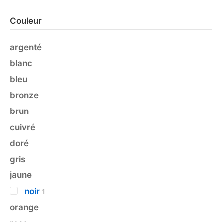
Couleur
argenté
blanc
bleu
bronze
brun
cuivré
doré
gris
jaune
noir
1
orange