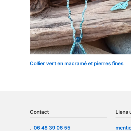
Collier vert en macramé et pierres fines
Contact
Liens u
.
06 48 39 06 55
mentio