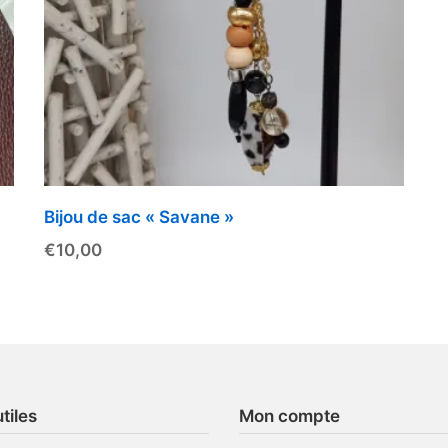
Bijou de sac « Savane »
€
10,00
tiles
Mon compte